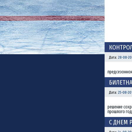
КОНТРОЛ
Дата:
28-08-20
предсезонном
БИЛЕТНА
Дата:
25-08-20
решение сохр
прошлого год
С ДНЕМ 