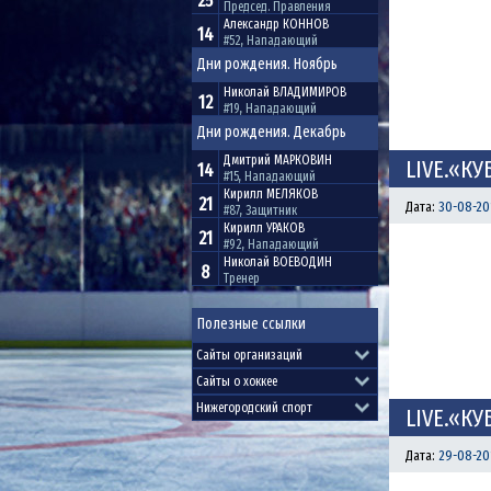
25
Председ. Правления
Александр
КОННОВ
14
#52, Нападающий
Дни рождения. Ноябрь
Николай
ВЛАДИМИРОВ
12
#19, Нападающий
Дни рождения. Декабрь
Дмитрий
МАРКОВИН
LIVE.«КУ
14
#15, Нападающий
Кирилл
МЕЛЯКОВ
21
Дата:
30-08-20
#87, Защитник
Кирилл
УРАКОВ
21
#92, Нападающий
Николай
ВОЕВОДИН
8
Тренер
Полезные ссылки
LIVE.«КУ
Дата:
29-08-201