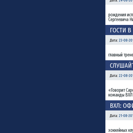
Дата:
24-08-201
рождения исп
Сергеевича Н
ГОСТИ В
Дата:
23-08-201
главный трен
СЛУШАЙТ
Дата:
22-08-201
«Говорит Сар
команды ВХЛ 
ВХЛ: О
Дата:
21-08-201
хоккейных кл