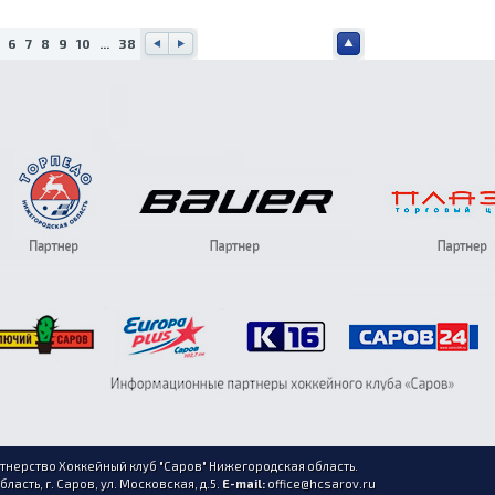
6
7
8
9
10
...
38
Наз
Впе
Наве
ад
ред
рх
нерство Хоккейный клуб "Саров" Нижегородская область.
асть, г. Саров, ул. Московская, д.5.
E-mail:
office@hcsarov.ru