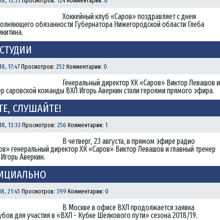
8, 13:55
Просмотров:
124
Комментарии:
0
Хоккейный клуб «Саров» поздравляет с днем
олняющего обязанности Губернатора Нижегородской области Глеба
икитина.
 СТУДИИ
8, 17:47
Просмотров:
252
Комментарии:
0
Генеральный директор ХК «Саров» Виктор Левашов и
ер саровской команды ВХЛ Игорь Аверкин стали героями прямого эфира.
Е, СЛУШАЙТЕ!
8, 13:33
Просмотров:
256
Комментарии:
1
В четверг, 23 августа, в прямом эфире радио
ов» генеральный директор ХК «Саров» Виктор Левашов и главный тренер
Игорь Аверкин.
ФИЦИАЛЬНО
8, 21:45
Просмотров:
399
Комментарии:
0
В Москве в офисе ВХЛ продолжается заявка
убов для участия в «ВХЛ - Кубке Шелкового пути» сезона 2018/19.