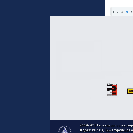
1
2
3
4
5
2009-2018 Некоммерческое парт
Адрес:
607183, Нижегородская обл