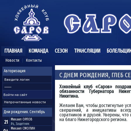
ГЛАВНАЯ
КОМАНДА
СЕЗОН
ТРАНСЛЯЦИИ
БОЛЕЛЬЩИ
Новости
Контакты
Авторизация
С ДНЕМ РОЖДЕНИЯ, ГЛЕБ С
Хоккейный клуб «Саров» поздра
обязанности Губернатора Ниже
Никитина.
Непрочитанные новости
Желаем Вам, чтобы достигнутые ус
свершений, а инициативы всег
Дни рождения. Сентябрь
соратников и друзей. Уверены, что
на благо Нижегородского региона.
Михаил
ОРЛОВ
21
#4, Защитник
Михаил
СМОЛИН