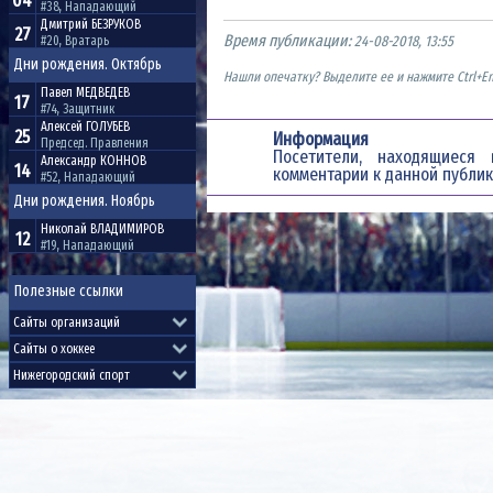
04
#38, Нападающий
Дмитрий
БЕЗРУКОВ
27
Время публикации:
24-08-2018, 13:55
#20, Вратарь
Дни рождения. Октябрь
Нашли опечатку? Выделите ее и нажмите Ctrl+En
Павел
МЕДВЕДЕВ
17
#74, Защитник
Алексей
ГОЛУБЕВ
25
Информация
Председ. Правления
Посетители, находящиес
Александр
КОННОВ
14
комментарии к данной публик
#52, Нападающий
Дни рождения. Ноябрь
Николай
ВЛАДИМИРОВ
12
#19, Нападающий
Полезные ссылки