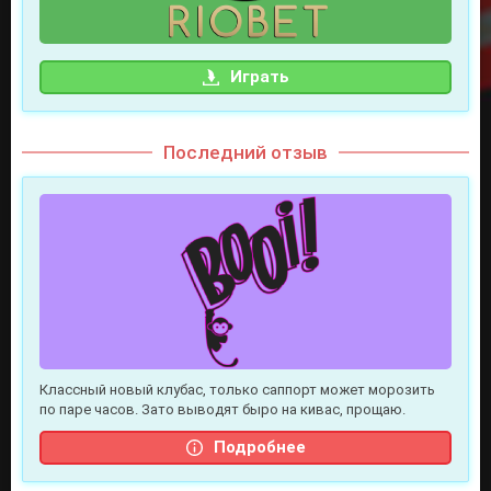
быструю регистрацию. Присоединяйтесь к клубу любителей
азарта и получайте бонусы за активность и верность.
Независимо от того, выберете ли вы играть на реальные
Играть
деньги или бесплатную версию в демо режиме, ваше
мобильное устройство станет вашим надежным партнером
в играх с реальным заносом.
Последний отзыв
Классный новый клубас, только саппорт может морозить
по паре часов. Зато выводят быро на кивас, прощаю.
Подробнее