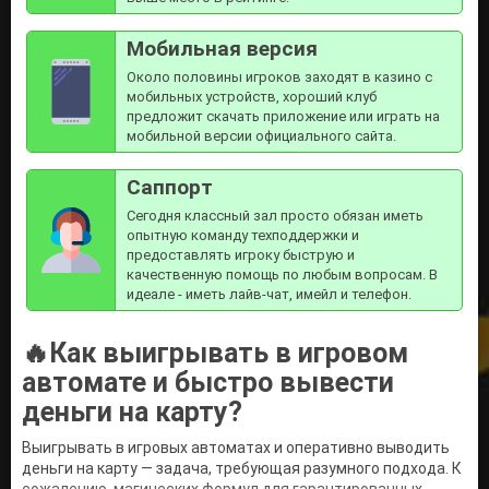
опций стоит отметить бонусную игру, рискованный
раунд, фриспины (уточните есть ли в них множитель) и
интересные возможности конкретных символов.
Мобильная версия
Около половины игроков заходят в казино с
мобильных устройств, хороший клуб
предложит скачать приложение или играть на
мобильной версии официального сайта.
Саппорт
Сегодня классный зал просто обязан иметь
опытную команду техподдержки и
предоставлять игроку быструю и
качественную помощь по любым вопросам. В
идеале - иметь лайв-чат, имейл и телефон.
🔥Как выигрывать в игровом
автомате и быстро вывести
деньги на карту?
Выигрывать в игровых автоматах и оперативно выводить
деньги на карту — задача, требующая разумного подхода. К
сожалению, магических формул для гарантированных