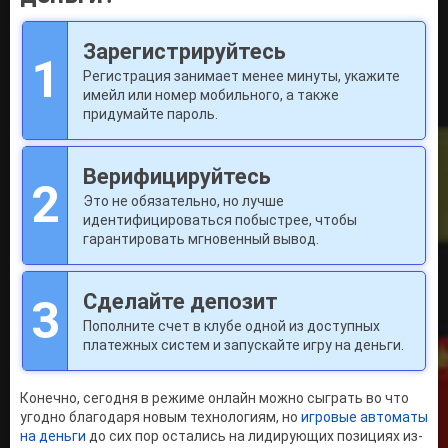
Зарегистрируйтесь
1
Регистрация занимает менее минуты, укажите
имейл или номер мобильного, а также
придумайте пароль.
Верифицируйтесь
2
Это не обязательно, но лучше
идентифицироваться побыстрее, чтобы
гарантировать мгновенный вывод.
Сделайте депозит
3
Пополните счет в клубе одной из доступных
платежных систем и запускайте игру на деньги.
Конечно, сегодня в режиме онлайн можно сыграть во что
угодно благодаря новым технологиям, но
игровые автоматы
на деньги
до сих пор остались на лидирующих позициях из-