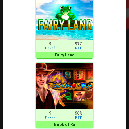
😱Подробнее о разнообразии
игровых автоматов с выводом
на карту
Проще всего классифицировать игровые автоматы с
выводом на банковскую карту через разработчиков. У
каждого провайдера есть свой узнаваемый стиль и почерк,
9
97%
свой взгляд на то, каким должен быть интересный слот.
Линий
RTP
Fairy Land
Также стоит помнить, что условно игровые автоматы для
игры на реальные деньги можно классифицировать
глобально на две категории:
Классические
Современные
9
96%
Линий
RTP
Book of Ra