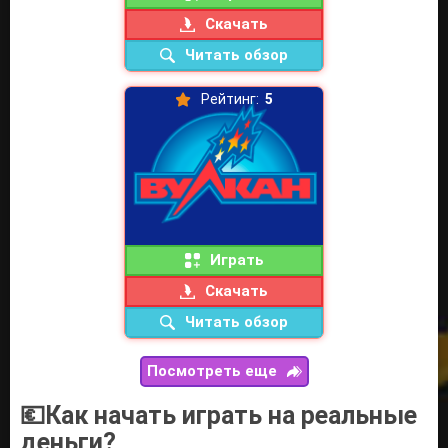
Скачать
Читать обзор
Рейтинг:
5
Играть
Скачать
Читать обзор
Посмотреть еще
💶Как начать играть на реальные
деньги?