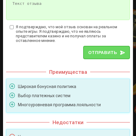
Игроки получают бездепозитные и депозитные бонусы.
Каждый вид требуется отыграть, согласно регламенту
онлайн-казино Лев.
Я подтверждаю, что мой отзыв основан на реальном
🎯Бонус за регистрацию
опыте игры. Я подтверждаю, что не являюсь
представителем казино и не получал оплаты за
100 бесплатных вращений слота Book of Ra начисляются
оставленное мнение.
сразу после активации аккаунта всем без исключения
новичкам. Заработанные деньги фриспинами нужно
ОТПРАВИТЬ
отыгрывать по вейджеру х32.
🎁Бонусы на депозиты
Преимущества
Первые пять пополнений счета будут увеличены в
зависимости от размеров депозитов. Максимально
Широкая бонусная политика
возможная сумма бонуса – 20 000 рублей, к которым
добавятся от 25 до 50 Free Spin.
Выбор платежных систем
Многоуровневая программа лояльности
№
100-
500-999
от 1000
Слот для
депозита
499
RUB
RUB
отыгрыша
RUB
Недостатки
1
100%
100%+25
100%+50
Fruit