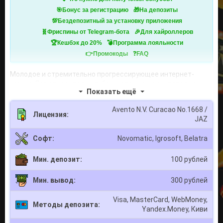
🎯Бонус за регистрацию
🎁На депозиты
💯Бездепозитный за установку приложения
🧬Фриспины от Telegram-бота
🎉Для хайроллеров
🏆Кешбэк до 20%
💣Программа лояльности
👉Промокоды
❓FAQ
Молодое и стремительно прогрессирующее интернет-
казино Лев относится к клубам, которые не скупятся на
Показать ещё
бонусные поощрения своих клиентов. Здесь заботятся о
новых и бывалых игроках, награждая их бонусами за
Avento N.V. Curacao No.1668 /
выполнение несложных условий.
Лицензия:
JAZ
Софт:
Novomatic, Igrosoft, Belatra
Мин. депозит:
100 рублей
Мин. вывод:
300 рублей
Visa, MasterCard, WebMoney,
Методы депозита:
Yandex.Money, Киви