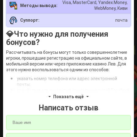
Visa, MasterCard, Yandex.Money,
Методы вывода:
WebMoney, Киви
Суппорт:
почта
💎Что нужно для получения
бонусов?
Рассчитывать на бонусы могут только совершеннолетние
игроки, прошедшие регистрацию на официальном сайте, в
мобильной версии или через приложение казино Лев. Для
этого нужно воспользоваться одним из способов:
указать номер телефона или адрес электронной
почты;
задействовать аккаунт из социальных сетей Facebook,
Odnoklassniki, Mail.ru, Vkontakte, Yandex или Google.
Показать ещё
После создания личного кабинета игрокам нужно заполнить
Написать отзыв
все поля профиля достоверной личной информацией. Для
полноценного использования всего широкого функционала,
включая возможность получать бонусы, необходимо
пройти верификацию путем отправки скринов документов,
подтверждающих личность клиента.