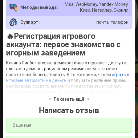
Visa, WebMoney, Yandex.Money,
Латвии, Испании, Норвегии, Словакии — всего доступ к
Методы вывода:
Киви, Нетеллер, Скрилл
официальному сайту не предоставляется в 43 странах
мира.
Суппорт:
почта, телефон
Основные моменты, которые интересны посетителям
🔥Регистрация игрового
любого казино — возможность играть онлайн на деньги с
выводом на карту или другим способом получения
аккаунта: первое знакомство с
выигрышей. Именно этим вопросам наш обзор уделит
игорным заведением
максимальное внимание.
Казино Риобет вполне демократично открывает доступ к
слотам в демонстрационном режиме всем, кто хочет
просто полюбопытствовать. В то же время, чтобы
играть в
игровые автоматы на деньги
и получать реальные призы,
необходимо создать аккаунт и предоставить игорному
заведению правдивую информацию о себе. Пройти
регистрацию очень просто — на официальном сайте
Показать ещё
предлагается специальная онлайн форма, где обязательно
Написать отзыв
нужно внести такие данные:
электронную почту, она будет считаться логином
участника клуба;
пароль с подтверждением, стоит вводить
внимательно, чтобы было полное совпадение