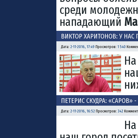
среди молодежны
нападающий
Ма
ВИКТОР ХАРИТОНОВ: У НА
Дата:
2-11-2016, 17:49
Просмотров:
1 540
Коммен
На
на
ни
ПЕТЕРИС СКУДРА: «САРОВ»
Дата:
2-11-2016, 16:52
Просмотров:
342
Коммент
На
наш город посе