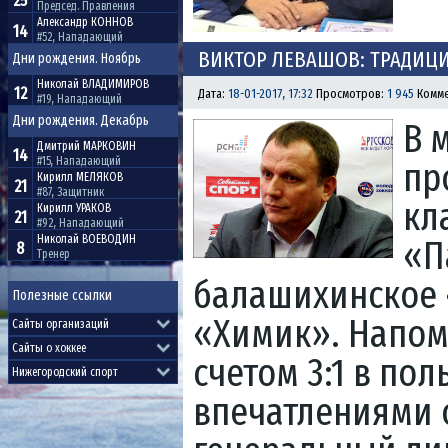
25
Председ. Правления
Александр
КОННОВ
14
#52, Нападающий
ВИКТОР ЛЕВАШОВ: ТРАДИЦИ
Дни рождения. Ноябрь
Николай
ВЛАДИМИРОВ
12
Дата:
18-01-2017, 17:32
Просмотров:
1 945
Комме
#19, Нападающий
Дни рождения. Декабрь
В 
Дмитрий
МАРКОВИН
14
пр
#15, Нападающий
Кирилл
МЕЛЯКОВ
21
#87, Защитник
кл
Кирилл
УРАКОВ
21
#92, Нападающий
«П
Николай
ВОЕВОДИН
8
Тренер
балашихинское 
Полезные ссылки
«Химик». Напом
счетом 3:1 в пол
впечатлениями 