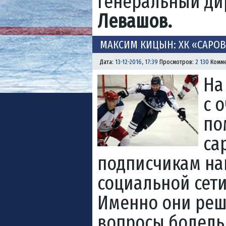
генеральный ди
Левашов.
МАКСИМ КИЦЫН: ХК «САРОВ
Дата:
13-12-2016, 17:39
Просмотров:
2 130
Комме
На
с 
по
са
подписчикам на
социальной сет
Именно они реша
вопросы болель