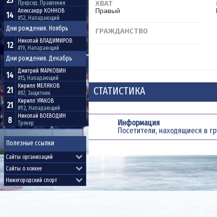
25
ХВАТ
Председ. Правления
Правый
Александр
КОННОВ
14
#52, Нападающий
Дни рождения. Ноябрь
ГРАЖДАНСТВО
Николай
ВЛАДИМИРОВ
12
#19, Нападающий
Дни рождения. Декабрь
Дмитрий
МАРКОВИН
14
#15, Нападающий
Кирилл
МЕЛЯКОВ
СТАТИСТИКА
21
#87, Защитник
Кирилл
УРАКОВ
21
#92, Нападающий
Николай
ВОЕВОДИН
8
Информация
Тренер
Посетители, находящиеся в г
Полезные ссылки