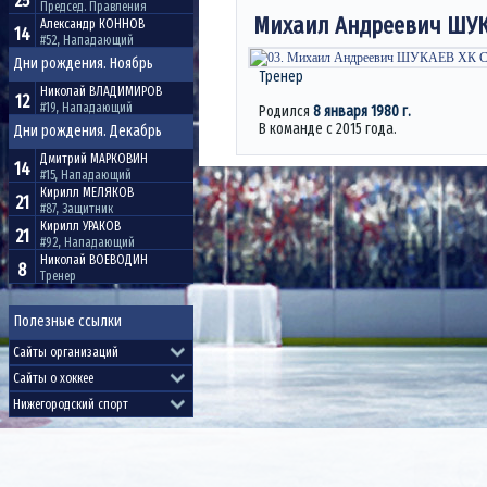
25
Председ. Правления
Михаил Андреевич
ШУК
Александр
КОННОВ
14
#52, Нападающий
Дни рождения. Ноябрь
Тренер
Николай
ВЛАДИМИРОВ
12
#19, Нападающий
Родился
8 января 1980 г.
В команде с 2015 года.
Дни рождения. Декабрь
Дмитрий
МАРКОВИН
14
#15, Нападающий
Кирилл
МЕЛЯКОВ
21
#87, Защитник
Кирилл
УРАКОВ
21
#92, Нападающий
Николай
ВОЕВОДИН
8
Тренер
Полезные ссылки