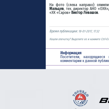
На фото (слева направо): олимп
Мальцев
, тех. директор АНО «ОХК
«
«ХК «Саров»
Виктор Левашов
.
Время публикации:
18-01-2017, 17:32
Нашли опечатку? Выделите ее и нажмите Ctrl+En
Информация
Посетители, находящиес
комментарии к данной публик