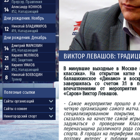
25
Председ. Правления
Александр
КОННОВ
14
#52, Нападающий
Дни рождения. Ноябрь
Николай
ВЛАДИМИРОВ
12
#19, Нападающий
Дни рождения. Декабрь
Дмитрий
МАРКОВИН
14
#15, Нападающий
ВИКТОР ЛЕВАШОВ: ТРАДИЦИ
Кирилл
МЕЛЯКОВ
21
#87, Защитник
Кирилл
УРАКОВ
21
В минувшие выходные в Москве 
#92, Нападающий
классика». На открытом катке
Николай
ВОЕВОДИН
8
балашихинское «Динамо» и воскр
Тренер
завершилась со счетом 3:1 в п
впечатлениями от мероприятия
Полезные ссылки
«Саров»
Виктор Левашов.
- Самое мероприятие прошло в п
четкую организацию самого матча.
специализированном покрытии,
сказалось на качестве самой игры
задуматься о проведении Клас
перенасыщена различного рода соб
спорта. В городах на периферии по
поэтому интерес у публики вы