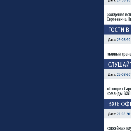
Дата:
24-08-201
рождения исп
Сергеевича Н
ГОСТИ В
Дата:
23-08-201
главный трен
СЛУШАЙТ
Дата:
22-08-201
«Говорит Сар
команды ВХЛ 
ВХЛ: О
Дата:
21-08-201
хоккейных кл