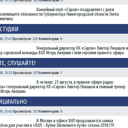
8, 13:55
Просмотров:
105
Комментарии:
0
Хоккейный клуб «Саров» поздравляет с днем
олняющего обязанности Губернатора Нижегородской области Глеба
икитина.
 СТУДИИ
8, 17:47
Просмотров:
225
Комментарии:
0
Генеральный директор ХК «Саров» Виктор Левашов и
ер саровской команды ВХЛ Игорь Аверкин стали героями прямого эфира.
Е, СЛУШАЙТЕ!
8, 13:33
Просмотров:
217
Комментарии:
1
В четверг, 23 августа, в прямом эфире радио
ов» генеральный директор ХК «Саров» Виктор Левашов и главный тренер
Игорь Аверкин.
ФИЦИАЛЬНО
8, 21:45
Просмотров:
372
Комментарии:
0
В Москве в офисе ВХЛ продолжается заявка
убов для участия в «ВХЛ - Кубке Шелкового пути» сезона 2018/19.