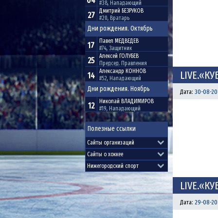
04
#38, Нападающий
Дмитрий
БЕЗРУКОВ
27
#20, Вратарь
Дни рождения. Октябрь
Павел
МЕДВЕДЕВ
17
#74, Защитник
Алексей
ГОЛУБЕВ
25
Председ. Правления
Александр
КОННОВ
LIVE.«КУ
14
#52, Нападающий
Дни рождения. Ноябрь
Дата:
30-08-20
Николай
ВЛАДИМИРОВ
12
#19, Нападающий
Полезные ссылки
LIVE.«КУ
Дата:
29-08-201