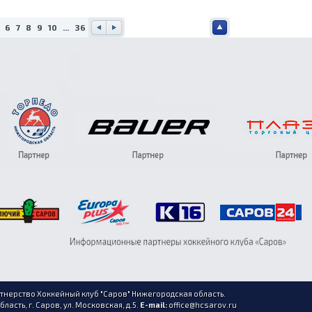
6
7
8
9
10
...
36
Наз
Впе
Наве
ад
ред
рх
нерство Хоккейный клуб "Саров" Нижегородская область.
асть, г. Саров, ул. Московская, д.5.
E-mail:
office@hcsarov.ru