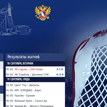
Результаты матчей
18 СЕНТЯБРЯ, ВТОРНИК
18:30
ХК Саров - СКА-Нева
2:1 б
18:30
ХК Тамбов - Динамо СПб
4:3 б
19 СЕНТЯБРЯ, СРЕДА
13:30
Ценг Тоу - Дизель
14:30
КРС-ОЭРДЖИ - Барс
16:30
Горняк - Ермак
16:30
Южный Урал - Сокол Кр
18:30
Химик Вс - Молот-Прикамье