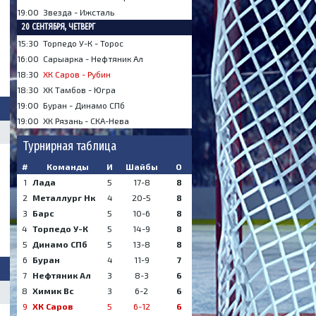
19:00
Звезда - Ижсталь
20 СЕНТЯБРЯ, ЧЕТВЕРГ
15:30
Торпедо У-К - Торос
16:00
Сарыарка - Нефтяник Ал
18:30
ХК Саров - Рубин
18:30
ХК Тамбов - Югра
19:00
Буран - Динамо СПб
19:00
ХК Рязань - СКА-Нева
Турнирная таблица
#
Команды
И
Шайбы
О
1
Лада
5
17-8
8
2
Металлург Нк
4
20-5
8
3
Барс
5
10-6
8
4
Торпедо У-К
5
14-9
8
5
Динамо СПб
5
13-8
8
6
Буран
4
11-9
7
7
Нефтяник Ал
3
8-3
6
8
Химик Вс
3
6-2
6
9
ХК Саров
5
6-12
6