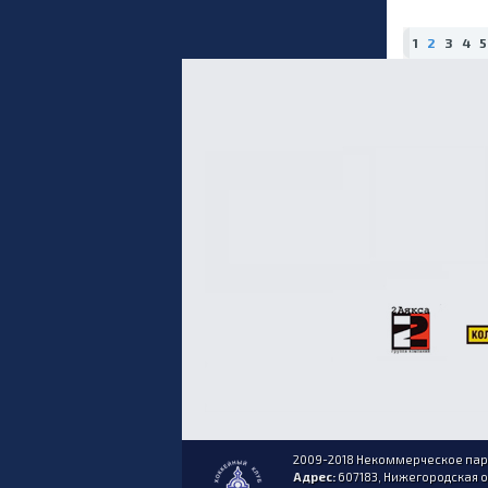
1
2
3
4
5
2009-2018 Некоммерческое парт
Адрес:
607183, Нижегородская обл