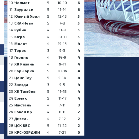
10
Челмет
5
10-10
6
11
Зауралье
5
11-14
6
12
Южный Урал
5
12-13
5
13
СКА-Нева
5
7-8
5
14
Рубин
4
11-9
5
15
Югра
4
10-11
5
16
Молот
4
19-13
4
17
Торос
3
9-3
4
18
Горняк
4
14-9
4
19
ХК Рязань
4
9-11
4
20
Сарыарка
5
10-16
4
21
Ценг Тоу
5
9-14
4
22
Звезда
3
9-5
4
23
ХК Тамбов
5
11-18
4
24
Ермак
5
11-17
4
25
Ижсталь
4
7-11
3
26
Сокол Кр
4
8-8
2
27
Дизель
4
7-12
2
28
ЦСК ВВС
5
11-22
2
29
КРС-ОЭРДЖИ
4
7-21
0