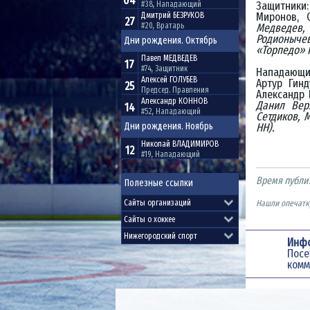
04
Защитники:
#38, Нападающий
Миронов, 
Дмитрий
БЕЗРУКОВ
27
#20, Вратарь
Медведев,
Родионыче
Дни рождения. Октябрь
«Торпедо
Павел
МЕДВЕДЕВ
17
#74, Защитник
Нападающи
Алексей
ГОЛУБЕВ
Артур Гинд
25
Председ. Правления
Александр 
Александр
КОННОВ
Данил Вер
14
#52, Нападающий
Сетдиков, 
Дни рождения. Ноябрь
НН).
Николай
ВЛАДИМИРОВ
12
#19, Нападающий
Время публи
Полезные ссылки
Нашли опечатку
Инф
Пос
комм