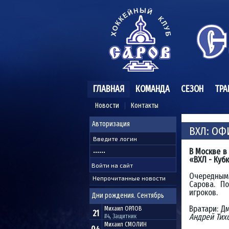
ГЛАВНАЯ
КОМАНДА
СЕЗОН
ТРА
Новости
Контакты
Авторизация
ВХЛ: О
В Москве в
«ВХЛ - Куб
Очередным
Непрочитанные новости
Сарова. П
игроков.
Дни рождения. Сентябрь
Вратари: Д
Михаил
ОРЛОВ
21
Андрей Тих
#4, Защитник
Михаил
СМОЛИН