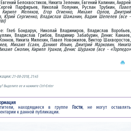
 Евгений Белохвостиков, Никита Зеленин, Евгений Калинин, Андрей
Сергей Парфирьев, Николай Полунин, Руслан Трубкин,
Павел
 Кирилл Меляков, Егор Огиенко, Михаил Орлов, Дмитрий
в, Юрий Сергиенко, Владислав Шаманин, Вадим Шепелев (все -
» НН)
е: Глеб Бондарук, Николай Владимиров, Владислав Воробьев,
уллин, Владислав Грибов, Владимир Забабурин, Денис Камаев,
Коннов, Никита Милехин, Павел Новожилов, Виктор Шахворостов,
яев, Михаил Есаян, Даниил Ильин, Дмитрий Марковин, Никита
Михаил Смолин, Кирилл Ураков, Денис Шураков (все - «Торпедо»
кации:
21-08-2018, 21:45
? Выделите ее и нажмите Ctrl+Enter
ормация
етители, находящиеся в группе
Гости
, не могут оставлять
ентарии к данной публикации.