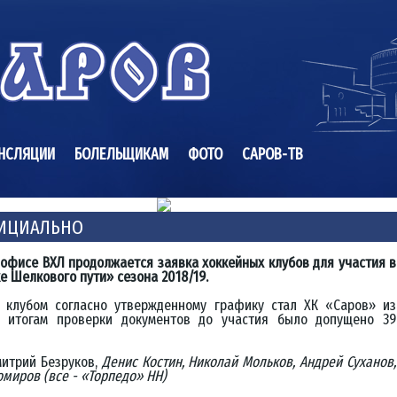
НСЛЯЦИИ
БОЛЕЛЬЩИКАМ
ФОТО
САРОВ-ТВ
ФИЦИАЛЬНО
 офисе ВХЛ продолжается заявка хоккейных клубов для участия в
ке Шелкового пути» сезона 2018/19.
 клубом согласно утвержденному графику стал ХК «Саров» из
о итогам проверки документов до участия было допущено 39
митрий Безруков,
Денис Костин, Николай Мольков, Андрей Суханов,
омиров (все - «Торпедо» НН)