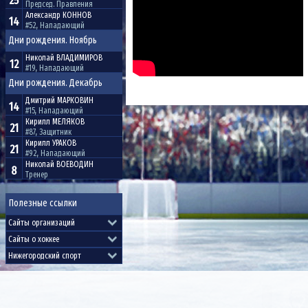
25
Председ. Правления
Александр
КОННОВ
14
#52, Нападающий
Дни рождения. Ноябрь
Николай
ВЛАДИМИРОВ
12
#19, Нападающий
Дни рождения. Декабрь
Дмитрий
МАРКОВИН
14
#15, Нападающий
Кирилл
МЕЛЯКОВ
21
#87, Защитник
Кирилл
УРАКОВ
21
#92, Нападающий
Николай
ВОЕВОДИН
8
Тренер
Полезные ссылки