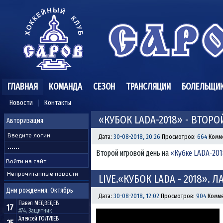
ГЛАВНАЯ
КОМАНДА
СЕЗОН
ТРАНСЛЯЦИИ
БОЛЕЛЬЩИ
Новости
Контакты
«КУБОК LADA-2018» - ВТОР
Авторизация
Дата:
30-08-2018, 20:26
Просмотров:
664
Комм
Второй игровой день на
«Кубке LADA-20
Непрочитанные новости
LIVE.«КУБОК LADA - 2018». Л
Дни рождения. Октябрь
Дата:
30-08-2018, 12:02
Просмотров:
904
Комме
Павел
МЕДВЕДЕВ
17
#74, Защитник
Алексей
ГОЛУБЕВ