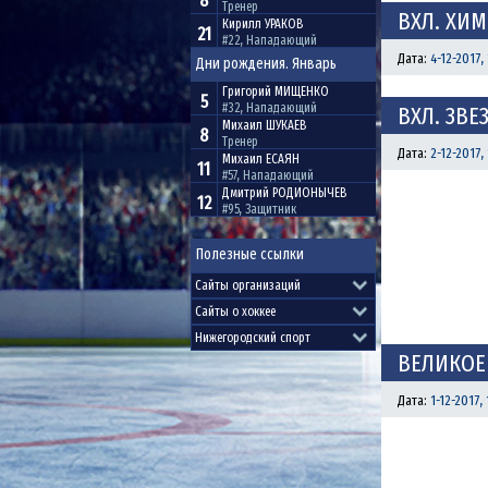
8
Тренер
ВХЛ. ХИМИ
Кирилл
УРАКОВ
21
#22, Нападающий
Дата:
4-12-2017,
Дни рождения. Январь
Григорий
МИЩЕНКО
5
#32, Нападающий
ВХЛ. ЗВЕЗ
Михаил
ШУКАЕВ
8
Тренер
Дата:
2-12-2017,
Михаил
ЕСАЯН
11
#57, Нападающий
Дмитрий
РОДИОНЫЧЕВ
12
#95, Защитник
Полезные ссылки
ВЕЛИКОЕ
Дата:
1-12-2017, 