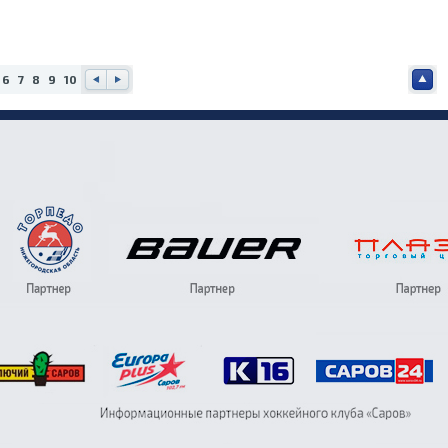
6
7
8
9
10
Наз
Впе
Наве
ад
ред
рх