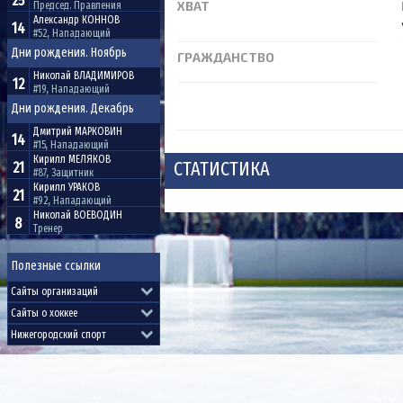
25
ХВАТ
Председ. Правления
Александр
КОННОВ
14
#52, Нападающий
Дни рождения. Ноябрь
ГРАЖДАНСТВО
Николай
ВЛАДИМИРОВ
12
#19, Нападающий
Дни рождения. Декабрь
Дмитрий
МАРКОВИН
14
#15, Нападающий
Кирилл
МЕЛЯКОВ
СТАТИСТИКА
21
#87, Защитник
Кирилл
УРАКОВ
21
#92, Нападающий
Николай
ВОЕВОДИН
8
Тренер
Полезные ссылки