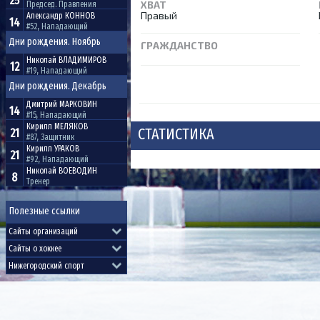
25
ХВАТ
Председ. Правления
Правый
Александр
КОННОВ
14
#52, Нападающий
Дни рождения. Ноябрь
ГРАЖДАНСТВО
Николай
ВЛАДИМИРОВ
12
#19, Нападающий
Дни рождения. Декабрь
Дмитрий
МАРКОВИН
14
#15, Нападающий
Кирилл
МЕЛЯКОВ
СТАТИСТИКА
21
#87, Защитник
Кирилл
УРАКОВ
21
#92, Нападающий
Николай
ВОЕВОДИН
8
Тренер
Полезные ссылки