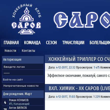
ГЛАВНАЯ
КОМАНДА
СЕЗОН
ТРАНСЛЯЦИИ
БОЛЕЛЬЩИ
Новости
Контакты
ХОККЕЙНЫЙ ТРИЛЛЕР СО С
Авторизация
Дата:
4-12-2017, 22:32
Просмотров:
1 475
Коммен
Эффектное окончание, пожалуй, самого с
Непрочитанные новости
ВХЛ. ХИМИК - ХК САРОВ (LIVE
Дни рождения. Март
Дата:
4-12-2017, 11:03
Просмотров:
1 229
Коммен
Роман
КОНЬКОВ
4
#11, Нападающий
Антон
ВИЛКОВ