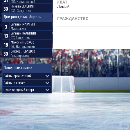
21
ХВАТ
#55, Нападающий
Левый
Никита
ЗЕЛЕНИН
30
#33, Защитник
Дни рождения. Апрель
ГРАЖДАНСТВО
Евгений
МАРАГИН
3
Массажист
Евгений
КАЛИНИН
13
#17, Защитник
Максим
НОСКОВ
18
#61, Нападающий
Виктор
ЛЕВАШОВ
30
Ген. директор
Полезные ссылки