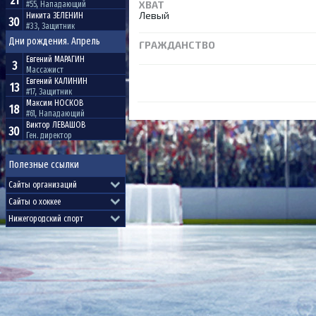
21
ХВАТ
#55, Нападающий
Левый
Никита
ЗЕЛЕНИН
30
#33, Защитник
Дни рождения. Апрель
ГРАЖДАНСТВО
Евгений
МАРАГИН
3
Массажист
Евгений
КАЛИНИН
13
#17, Защитник
Максим
НОСКОВ
18
#61, Нападающий
Виктор
ЛЕВАШОВ
30
Ген. директор
Полезные ссылки