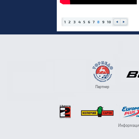
1
2
3
4
5
6
7
8
9
10
Наз
Впе
ад
ред