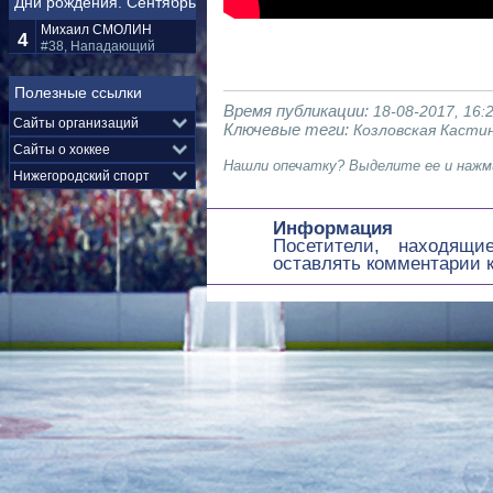
Дни рождения. Сентябрь
Михаил
СМОЛИН
4
#38, Нападающий
Полезные ссылки
Время публикации:
18-08-2017, 16:
Ключевые теги:
Козловская
Касти
Нашли опечатку? Выделите ее и нажми
Информация
Посетители, находящ
оставлять комментарии к