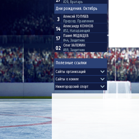
27
#20, Вратарь
Дни рождения. Октябрь
Алексей
ГОЛУБЕВ
3
Председ. Правления
Александр
КОННОВ
14
#52, Нападающий
Павел
МЕДВЕДЕВ
17
#44, Защитник
Олег
ХАЛЕМИН
02
#89, Защитник
Полезные ссылки