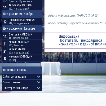
25
Председ. Правления
Александр
КОННОВ
14
#52, Нападающий
Дни рождения. Ноябрь
Время публикации:
15-09-2017, 10:45
Николай
ВЛАДИМИРОВ
12
Нашли опечатку? Выделите ее и нажмите Ctrl+En
#19, Нападающий
Дни рождения. Декабрь
Дмитрий
МАРКОВИН
Информация
14
#15, Нападающий
Посетители, находящиес
Кирилл
МЕЛЯКОВ
21
комментарии к данной публик
#87, Защитник
Кирилл
УРАКОВ
21
#92, Нападающий
Николай
ВОЕВОДИН
8
Тренер
Полезные ссылки