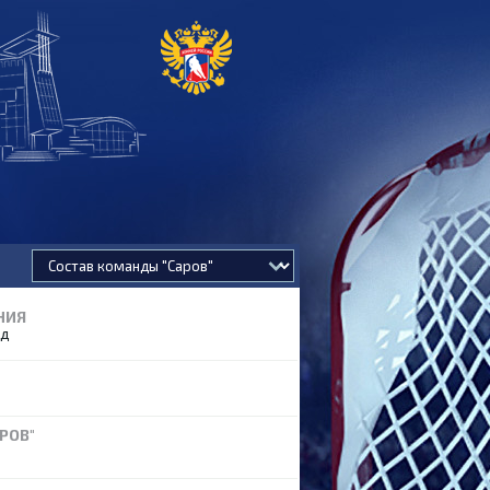
НИЯ
од
РОВ"