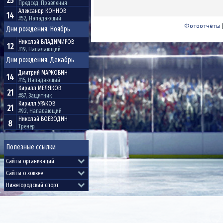
25
Председ. Правления
Александр
КОННОВ
14
#52, Нападающий
Фотоотчёты
Дни рождения. Ноябрь
Николай
ВЛАДИМИРОВ
12
#19, Нападающий
Дни рождения. Декабрь
Дмитрий
МАРКОВИН
14
#15, Нападающий
Кирилл
МЕЛЯКОВ
21
#87, Защитник
Кирилл
УРАКОВ
21
#92, Нападающий
Николай
ВОЕВОДИН
8
Тренер
Полезные ссылки