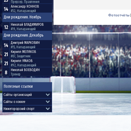
25
Председ. Правления
Александр
КОННОВ
14
#52, Нападающий
Фотоотчёты
Дни рождения. Ноябрь
Николай
ВЛАДИМИРОВ
12
#19, Нападающий
Дни рождения. Декабрь
Дмитрий
МАРКОВИН
14
#15, Нападающий
Кирилл
МЕЛЯКОВ
21
#87, Защитник
Кирилл
УРАКОВ
21
#92, Нападающий
Николай
ВОЕВОДИН
8
Тренер
Полезные ссылки