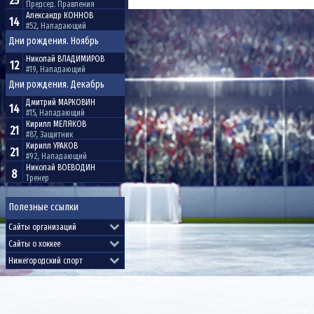
25
Председ. Правления
Александр
КОННОВ
14
#52, Нападающий
Дни рождения. Ноябрь
Николай
ВЛАДИМИРОВ
12
#19, Нападающий
Дни рождения. Декабрь
Дмитрий
МАРКОВИН
14
#15, Нападающий
Кирилл
МЕЛЯКОВ
21
#87, Защитник
Кирилл
УРАКОВ
21
#92, Нападающий
Николай
ВОЕВОДИН
8
Тренер
Полезные ссылки