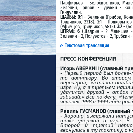
Парфирьев - Белохвостиков, Милё
Зеленин, Грибов - Турукин - Кон
Гиндуллин.
ШАЙБЫ: 0:1
- Зеленин (Грибов, Конно
Тридчиков, 23.18).
2:1
- Подкорытов 
(Уфимцев, Тридчиков, 58.15).
3:2
- (Бо
ШТРАФ: 6
(Шадрин - 2, Мякишев -
Зеленин - 2, Полуэктов - 2, Трубкин -
Текстовая трансляция
ПРЕСС-КОНФЕРЕНЦИЯ
Игорь АВЕРКИН (главный тре
- Первый период был более-м
то авантюру. Во втором 
переиграл, заставил ошиба
игре. Ну, а в третьем нашл
удалился, другой - отдал п
забивай!» Всё по делу. «Че
человек 1998 и 1999 года рож
Равиль ГУСМАНОВ (главный 
- Хорошо, выдержали натиск
тоже удержал в игре. В 
Второй и третий перио
вернулись в ту тактику, о 