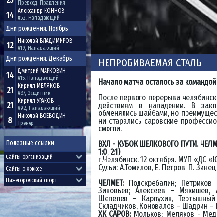
25
Председ. Правления
Александр
КОННОВ
14
#52, Нападающий
Дни рождения. Ноябрь
Николай
ВЛАДИМИРОВ
12
#19, Нападающий
Дни рождения. Декабрь
НЕПРОБИВАЕМАЯ СТАЛЬ
Дмитрий
МАРКОВИН
14
#15, Нападающий
Начало матча осталось за командой
Кирилл
МЕЛЯКОВ
21
#87, Защитник
После первого перерыва челябинск
Кирилл
УРАКОВ
21
действиям в нападении. В закл
#92, Нападающий
обменялись шайбами, но преимущест
Николай
ВОЕВОДИН
8
ни старались саровские профессио
Тренер
смогли.
Полезные ссылки
ВХЛ - КУБОК ШЕЛКОВОГО ПУТИ. ЧЕЛМЕТ 
1:0, 2:1)
г.Челябинск. 12 октября. МУП «ДС «Ю
Судьи: А.Томилов, Е. Петров, П. Зине
ЧЕЛМЕТ:
Подскребалин; Петриков 
Зиновьев; Алексеев – Мякишев,
Шепелев – Карпухин, Тертышный
Складчиков, Коновалов – Шадрин – 
ХК САРОВ:
Мольков; Меляков - Медв