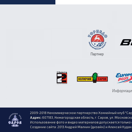
2009-2018 Некоммерческое партнерство Хоккейный клуб "Сар
Адрес:
607183, Нижегородская область, г. Саров, ул. Московска
Использование фото и видео материалов допускается только 
Создание сайта: 2013 Андрей Малкин (дизайн) и Алексей Куда