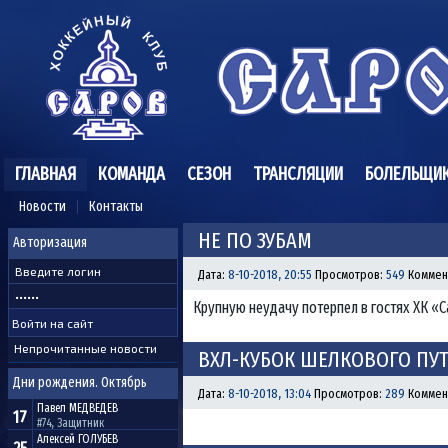
ГЛАВНАЯ
КОМАНДА
СЕЗОН
ТРАНСЛЯЦИИ
БОЛЕЛЬЩИ
Новости
Контакты
НЕ ПО ЗУБАМ
Авторизация
Дата:
8-10-2018, 20:55
Просмотров:
549
Коммен
Крупную неудачу потерпел в гостях ХК «С
Непрочитанные новости
ВХЛ-КУБОК ШЕЛКОВОГО ПУТИ
Дни рождения. Октябрь
Дата:
8-10-2018, 13:04
Просмотров:
289
Коммен
Павел
МЕДВЕДЕВ
17
#74, Защитник
Алексей
ГОЛУБЕВ