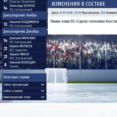
25
Председ. Правления
ИЗМЕНЕНИЯ В СОСТАВЕ
Александр
КОННОВ
14
#52, Нападающий
Дата:
8-10-2018, 12:59
Просмотров:
256
Коммен
Дни рождения. Ноябрь
Линию атаки ХК «Саров» пополнил Констан
Николай
ВЛАДИМИРОВ
12
#19, Нападающий
Дни рождения. Декабрь
Дмитрий
МАРКОВИН
14
#15, Нападающий
Кирилл
МЕЛЯКОВ
21
#87, Защитник
Кирилл
УРАКОВ
21
#92, Нападающий
Николай
ВОЕВОДИН
8
Тренер
Полезные ссылки