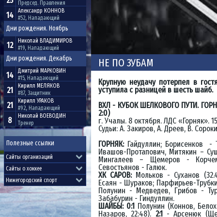
25
Председ. Правления
Александр
КОННОВ
14
#52, Нападающий
Дни рождения. Ноябрь
Николай
ВЛАДИМИРОВ
12
#19, Нападающий
Дни рождения. Декабрь
НЕ ПО ЗУБАМ
Дмитрий
МАРКОВИН
14
#15, Нападающий
Крупную неудачу потерпел в гост
Кирилл
МЕЛЯКОВ
уступила с разницей в шесть шайб.
21
#87, Защитник
Кирилл
УРАКОВ
21
ВХЛ - КУБОК ШЕЛКОВОГО ПУТИ. ГОРНЯК 
#92, Нападающий
2:0)
Николай
ВОЕВОДИН
8
г. Учалы. 8 октября. ЛДС «Горняк». 1
Тренер
Судьи: А. Закиров, А. Дреев, В. Сорок
Полезные ссылки
ГОРНЯК:
Гайдуллин; Борисенков - 
Ивашов-Протапович, Митякин – Суш
Мингалеев – Щемеров - Корчем
Севостьянов - Галюк.
ХК САРОВ:
Мольков - Суханов (32.4
Есаян - Шураков; Парфирьев-Трубки
Полунин - Медведев, Грибов - Тур
Забабурин - Гиндуллин.
ШАЙБЫ: 0:1
Полунин (Коннов, Белохв
Назаров, 22:48).
2:1
- Арсенюк (Щем