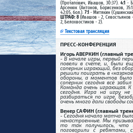
(Протапович, Ивашов, 30:37).
4:1
- Б
Арсенюк (Антонов, Борисенков, 35:1
42:05, бол.).
7:1
- Митякин (Сушинский,
ШТРАФ: 8
(Ивашов - 2, Севостьянов -
2, Белохвостиков - 2).
Текстовая трансляция
ПРЕСС-КОНФЕРЕНЦИЯ
Игорь АВЕРКИН (главный тре
- В начале игры, первый пер
повели в счёте, и, были е
соперник играющий, без обор
решили поиграть в «казаков
обороны, а моментов было 
соперник сегодня всё забил
Команда очень играющая. К 
сегодня. Игра на игру не
разбираться по игре, безоб
очень много дали свободы со
Венер САФИН (главный трене
- Сегодня начало матча был
ненастроенные. Мы призыва
то так получилось, что 
поговорили с ребятами, 