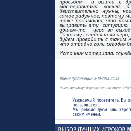
просьбам и вышли с дру
мастеровитый хоккей ,
действительно нужны, на
самое радужное, поэтому м
тоже понимают, что дома
выправить эту ситуацию, п
общем-то, игра за выход 
Поэтому сегодняшняя игра, 
будем проводить с таким ж
что отрадно голы сегодня б
Источник материала: служб
Время публикации:
8-10-2018, 20:55
Нашли опечатку? Выделите ее и нажмите Ctrl+En
Уважаемый посетитель, Вы з
пользователь.
Мы рекомендуем Вам
зарег
своим именем.
ВЫБОР ЛУЧШИХ ИГРОКОВ М