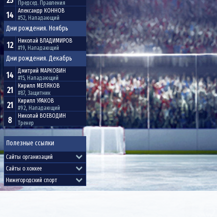
25
Председ. Правления
Александр
КОННОВ
14
#52, Нападающий
Дни рождения. Ноябрь
Николай
ВЛАДИМИРОВ
12
#19, Нападающий
Дни рождения. Декабрь
Дмитрий
МАРКОВИН
14
#15, Нападающий
Кирилл
МЕЛЯКОВ
21
#87, Защитник
Кирилл
УРАКОВ
21
#92, Нападающий
Николай
ВОЕВОДИН
8
Тренер
Полезные ссылки