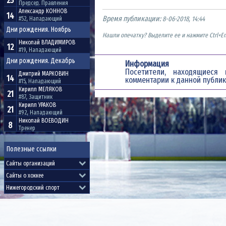
25
Председ. Правления
Александр
КОННОВ
14
Время публикации:
8-06-2018, 14:44
#52, Нападающий
Дни рождения. Ноябрь
Нашли опечатку? Выделите ее и нажмите Ctrl+En
Николай
ВЛАДИМИРОВ
12
#19, Нападающий
Дни рождения. Декабрь
Информация
Посетители, находящиес
Дмитрий
МАРКОВИН
14
комментарии к данной публик
#15, Нападающий
Кирилл
МЕЛЯКОВ
21
#87, Защитник
Кирилл
УРАКОВ
21
#92, Нападающий
Николай
ВОЕВОДИН
8
Тренер
Полезные ссылки