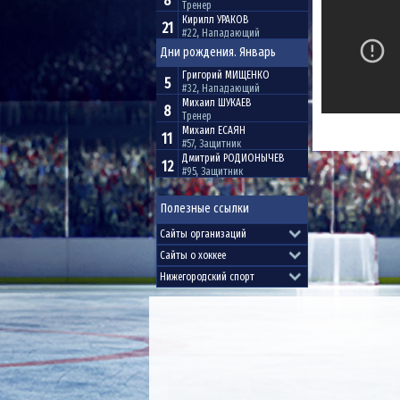
8
Тренер
Кирилл
УРАКОВ
21
#22, Нападающий
Дни рождения. Январь
Григорий
МИЩЕНКО
5
#32, Нападающий
Михаил
ШУКАЕВ
8
Тренер
Михаил
ЕСАЯН
11
#57, Защитник
Дмитрий
РОДИОНЫЧЕВ
12
#95, Защитник
Полезные ссылки