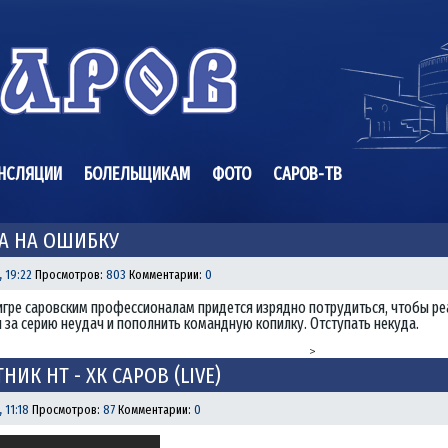
НСЛЯЦИИ
БОЛЕЛЬЩИКАМ
ФОТО
САРОВ-ТВ
ВА НА ОШИБКУ
, 19:22
Просмотров:
803
Комментарии:
0
гре саровским профессионалам придется изрядно потрудиться, чтобы р
за серию неудач и пополнить командную копилку. Отступать некуда.
>
НИК НТ - ХК САРОВ (LIVE)
, 11:18
Просмотров:
87
Комментарии:
0