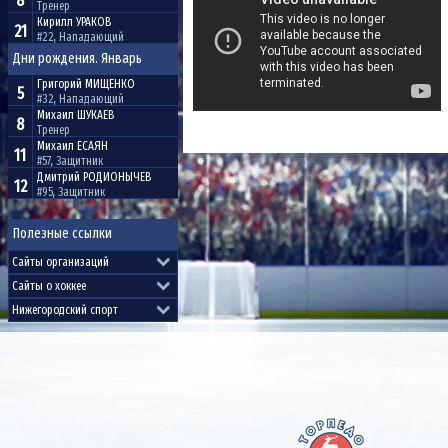
8
Тренер
Кирилл
УРАКОВ
21
#22, Нападающий
Дни рождения. Январь
Григорий
МИЩЕНКО
5
#32, Нападающий
Михаил
ШУКАЕВ
8
Тренер
Михаил
ЕСАЯН
11
#57, Защитник
Дмитрий
РОДИОНЫЧЕВ
12
#95, Защитник
Полезные ссылки