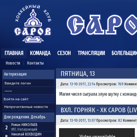
ГЛАВНАЯ
КОМАНДА
СЕЗОН
ТРАНСЛЯЦИИ
БОЛЕЛЬЩИ
Новости
Контакты
ПЯТНИЦА, 13
Авторизация
Дата:
13-10-2017, 22:14
Просмотров:
769
Коммен
Магия чисел сыграла злую шутку с команд
Непрочитанные новости
ВХЛ. ГОРНЯК - ХК САРОВ (LIV
Дни рождения. Декабрь
Дата:
13-10-2017, 13:07
Просмотров:
82
Коммент
Роман
НИКОЛАЕВ
2
#87, Нападающий
Николай
ВОЕВОДИН