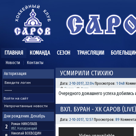
ГЛАВНАЯ
КОМАНДА
СЕЗОН
ТРАНСЛЯЦИИ
БОЛЕЛЬЩИ
Новости
Контакты
УСМИРИЛИ СТИХИЮ
Авторизация
Дата:
2-10-2017, 22:04
Просмотров:
1 048
Комме
Очередного домашнего успеха добились и
Непрочитанные новости
ВХЛ. БУРАН - ХК САРОВ (LIVE
Дни рождения. Декабрь
Дата:
2-10-2017, 12:57
Просмотров:
89
Коммента
Роман
НИКОЛАЕВ
2
#87, Нападающий
Николай
ВОЕВОДИН