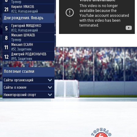
8
Тренер
Кирилл
УРАКОВ
21
#22, Нападающий
Дни рождения. Январь
Григорий
МИЩЕНКО
5
#32, Нападающий
Михаил
ШУКАЕВ
8
Тренер
Михаил
ЕСАЯН
11
#57, Защитник
Дмитрий
РОДИОНЫЧЕВ
12
#95, Защитник
Полезные ссылки