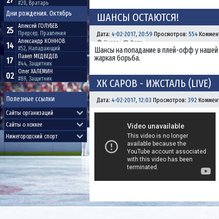
27
#20, Вратарь
Дни рождения. Октябрь
ШАНСЫ ОСТАЮТСЯ!
Алексей
ГОЛУБЕВ
25
Председ. Правления
Дата:
4-02-2017, 20:59
Просмотров:
554
Коммен
Александр
КОННОВ
14
#52, Нападающий
Шансы на попадание в плей-офф у нашей к
Павел
МЕДВЕДЕВ
жаркая борьба.
17
#44, Защитник
Олег
ХАЛЕМИН
02
#89, Защитник
ХК САРОВ - ИЖСТАЛЬ (LIVE)
Полезные ссылки
Дата:
4-02-2017, 12:03
Просмотров:
392
Коммен