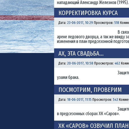
нападающий Александр Железнов (1995).
КОРРЕКТИРОВКА КУРСА
Дата:
23-06-2017, 10:29
Просмотров:
518
Комме
В связ
арене ледового дворца, а так же ввиду 
изменения в план предсезонной подготов
АХ, ЭТА СВАДЬБА…
Дата:
20-06-2017, 10:58
Просмотров:
462
Комм
Защитн
узами брака.
ПОСМОТРИМ, ПРОВЕРИМ
Дата:
18-06-2017, 11:15
Просмотров:
543
Комме
Защитн
в предсезонных сборах ХК «Саров».
ХК «САРОВ» ОЗВУЧИЛ ПЛА