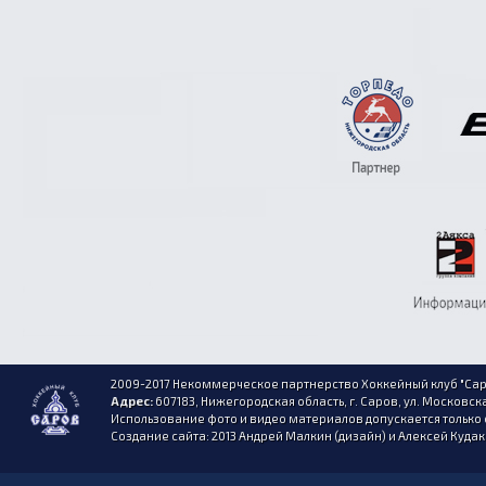
2009-2017 Некоммерческое партнерство Хоккейный клуб "Сар
Адрес:
607183, Нижегородская область, г. Саров, ул. Московска
Использование фото и видео материалов допускается только 
Создание сайта: 2013 Андрей Малкин (дизайн) и Алексей Куда