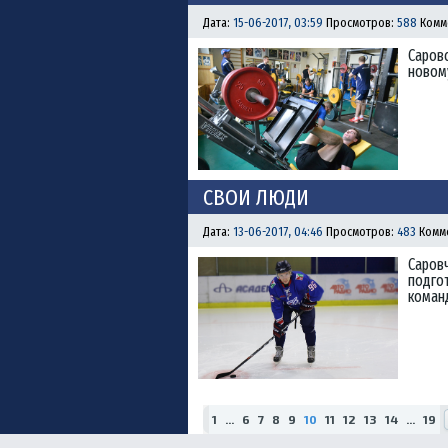
Дата:
15-06-2017, 03:59
Просмотров:
588
Комм
Саров
новому
СВОИ ЛЮДИ
Дата:
13-06-2017, 04:46
Просмотров:
483
Комм
Саровч
подгот
коман
1
...
6
7
8
9
10
11
12
13
14
...
19