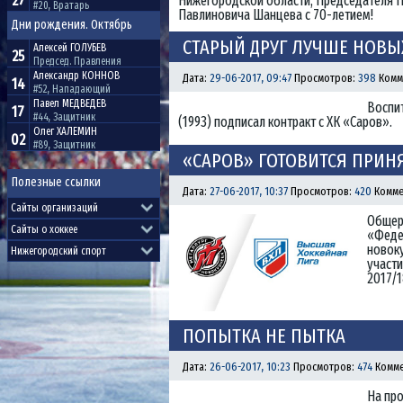
27
Нижегородской области, Председателя 
#20, Вратарь
Павлиновича Шанцева с 70-летием!
Дни рождения. Октябрь
СТАРЫЙ ДРУГ ЛУЧШЕ НОВЫ
Алексей
ГОЛУБЕВ
25
Председ. Правления
Александр
КОННОВ
Дата:
29-06-2017, 09:47
Просмотров:
398
Комм
14
#52, Нападающий
Павел
МЕДВЕДЕВ
Воспи
17
#44, Защитник
(1993) подписал контракт с ХК «Саров».
Олег
ХАЛЕМИН
02
#89, Защитник
«САРОВ» ГОТОВИТСЯ ПРИН
Полезные ссылки
Дата:
27-06-2017, 10:37
Просмотров:
420
Комме
Общер
«Феде
новок
участи
2017/1
ПОПЫТКА НЕ ПЫТКА
Дата:
26-06-2017, 10:23
Просмотров:
474
Комме
На про