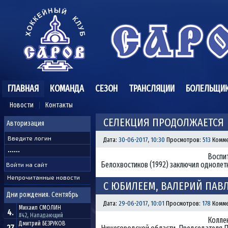
ГЛАВНАЯ
КОМАНДА
СЕЗОН
ТРАНСЛЯЦИИ
БОЛЕЛЬЩИ
Новости
Контакты
СЕЛЕКЦИЯ ПРОДОЛЖАЕТСЯ
Авторизация
Дата:
30-06-2017, 10:30
Просмотров:
513
Комме
Воспит
Белохвостиков (1992) заключил однолетн
Непрочитанные новости
С ЮБИЛЕЕМ, ВАЛЕРИЙ ПАВ
Дни рождения. Сентябрь
Дата:
29-06-2017, 10:01
Просмотров:
178
Комме
Михаил
СМОЛИН
4.
#42, Нападающий
Колле
Дмитрий
БЕЗРУКОВ