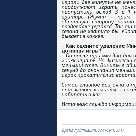
играли две минуты не меня
продолжают играть, понес
пропустили выход 3 в 1 
вратарь (Жучин – прим.
обратную сторону пошли 
раздевалке ругался. Так ош
сезона не хватило бы. Удача
бывает в хоккее.
- Как оцените удаление Мн
до конца игры?
- Он после травмы два дня н
200% играть. Но физически 
меньшинстве. Винить в общ
секунд до окончания меньши
игрок прокатился за ворота
Самое главное два очка в т
приезжают команды – сосе
набирать очки.
Источник: служба информаци
Время публикации:
23-11-2018, 23:17