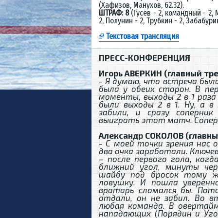
(Хафизов, Манухов, 62.32).
ШТРАФ: 8
(Гусев - 2, командный - 2,
2, Полунин - 2, Трубкин - 2, Забабурин
Текстовая трансляция
ПРЕСС-КОНФЕРЕНЦИЯ
Игорь АВЕРКИН (главный тре
- Я думаю, что встреча был
была у обеих сторон. В пе
моменты, выходы 2 в 1 раза
были выходы 2 в 1. Ну, а 
забили, и сразу соперни
выиграть этот матч. Соперн
Александр СОКОЛОВ (главный
- С моей точки зрения нас
два очка заработали. Ключ
– после первого гола, ког
ближний угол, минуты че
шайбу под бросок тому ж
ловушку. И пошла уверенн
вратарь сломался бы. Пот
отдали, он не забил. Во 
любая команда. В овертай
нападающих (Порядин и Уго