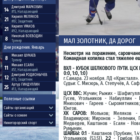
Дмитрий
МАРКОВИН
14
#15, Нападающий
Кирилл
МЕЛЯКОВ
21
#87, Защитник
Кирилл
УРАКОВ
21
#92, Нападающий
Николай
ВОЕВОДИН
8
МАЛ ЗОЛОТНИК, ДА ДОРОГ
Тренер
Дни рождения. Январь
Несмотря на поражение, саровчане
Михаил
ШУКАЕВ
8
Командная копилка стал тяжелее ещ
Тренер
Михаил
ЕСАЯН
11
ВХЛ - КУБОК ШЕЛКОВОГО ПУТИ. ЦСК ВВС
#57, Нападающий
0:0, 1:0, 1:0)
Дмитрий
РОДИОНЫЧЕВ
12
г.Самара. 23 ноября. ЛД «Кристалл».
#73, Защитник
Судьи: С. Мисюрь, А. Степучёв, А. Са
Артур
ГИНДУЛЛИН
25
#13, Нападающий
ЦСК ВВС:
Жучин; Рыжих - Шафигуллин
Гусев, Угольников - Набиуллин -
Полезные ссылки
Мнихович - Гареев - Сыромятников;
Юнгов.
ХК САРОВ:
Мольков; Меляков - 
Владимиров; Миронов - Зеленин, Г
Медведев, Каштанов - Есаян - Нов
Румынин.
ШАЙБЫ: 0:1
- Каштанов (Трубкин, 1.4
Угольников (53.51).
2:2
- Грибов (Ко