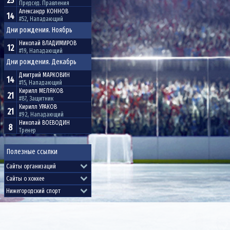
25
Председ. Правления
Александр
КОННОВ
14
#52, Нападающий
Дни рождения. Ноябрь
Николай
ВЛАДИМИРОВ
12
#19, Нападающий
Дни рождения. Декабрь
Дмитрий
МАРКОВИН
14
#15, Нападающий
Кирилл
МЕЛЯКОВ
21
#87, Защитник
Кирилл
УРАКОВ
21
#92, Нападающий
Николай
ВОЕВОДИН
8
Тренер
Полезные ссылки