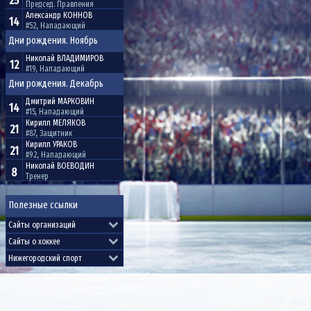
25
Председ. Правления
Александр
КОННОВ
14
#52, Нападающий
Дни рождения. Ноябрь
Николай
ВЛАДИМИРОВ
12
#19, Нападающий
Дни рождения. Декабрь
Дмитрий
МАРКОВИН
14
#15, Нападающий
Кирилл
МЕЛЯКОВ
21
#87, Защитник
Кирилл
УРАКОВ
21
#92, Нападающий
Николай
ВОЕВОДИН
8
Тренер
Полезные ссылки