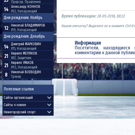
25
Председ. Правления
Александр
КОННОВ
14
#52, Нападающий
Время публикации:
28-05-2018, 08:32
Дни рождения. Ноябрь
Николай
ВЛАДИМИРОВ
Нашли опечатку? Выделите ее и нажмите Ctrl+En
12
#19, Нападающий
Дни рождения. Декабрь
Информация
Дмитрий
МАРКОВИН
14
Посетители, находящиес
#15, Нападающий
комментарии к данной публик
Кирилл
МЕЛЯКОВ
21
#87, Защитник
Кирилл
УРАКОВ
21
#92, Нападающий
Николай
ВОЕВОДИН
8
Тренер
Полезные ссылки