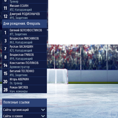
8
Тренер
Михаил
ЕСАЯН
11
#57, Нападающий
Дмитрий
РОДИОНЫЧЕВ
12
#95, Защитник
Дни рождения. Февраль
Евгений
БЕЛОХВОСТИКОВ
1
#77, Защитник
Владислав
МИСНИКОВ
3
#63, Нападающий
Руслан
ХАСАНШИН
7
#21, Нападающий
Владислав
ГРИБОВ
8
#99, Нападающий
Константин
ПОЛЯКОВ
14
Администратор
Виталий
ТЕСЛЕНКО
15
#10, Защитник
Игорь
АВЕРКИН
20
Гл. тренер
Роман
БИСЯЕВ
28
Нач. команды
Полезные ссылки