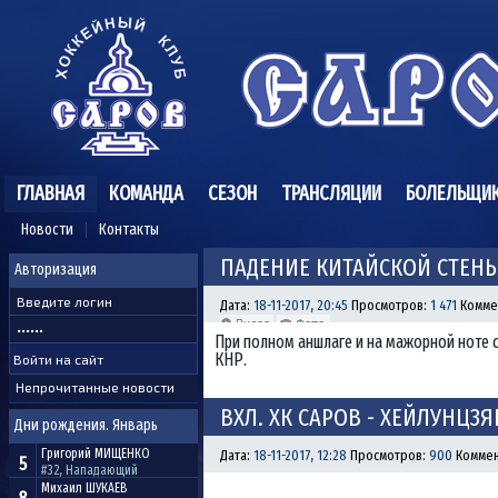
ГЛАВНАЯ
КОМАНДА
СЕЗОН
ТРАНСЛЯЦИИ
БОЛЕЛЬЩИ
Новости
Контакты
ПАДЕНИЕ КИТАЙСКОЙ СТЕН
Авторизация
Дата:
18-11-2017, 20:45
Просмотров:
1 471
Комме
При полном аншлаге и на мажорной ноте 
КНР.
Непрочитанные новости
ВХЛ. ХК САРОВ - ХЕЙЛУНЦЗЯН
Дни рождения. Январь
Григорий
МИЩЕНКО
Дата:
18-11-2017, 12:28
Просмотров:
900
Коммен
5
#32, Нападающий
Михаил
ШУКАЕВ