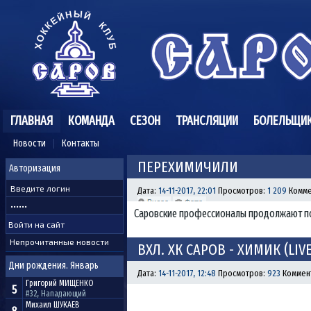
ГЛАВНАЯ
КОМАНДА
СЕЗОН
ТРАНСЛЯЦИИ
БОЛЕЛЬЩИ
Новости
Контакты
ПЕРЕХИМИЧИЛИ
Авторизация
Дата:
14-11-2017, 22:01
Просмотров:
1 209
Комме
Саровские профессионалы продолжают по
Непрочитанные новости
ВХЛ. ХК САРОВ - ХИМИК (LIVE
Дни рождения. Январь
Дата:
14-11-2017, 12:48
Просмотров:
923
Коммен
Григорий
МИЩЕНКО
5
#32, Нападающий
Михаил
ШУКАЕВ