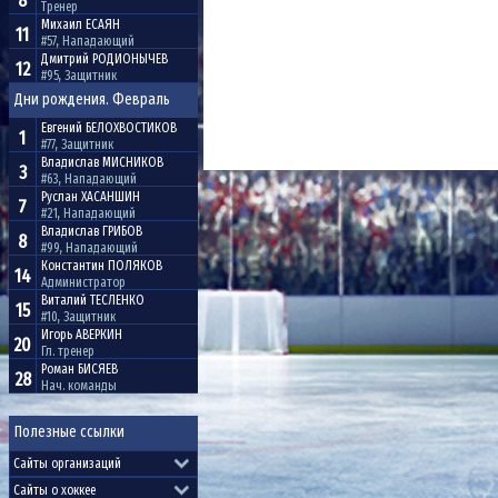
8
Тренер
Михаил
ЕСАЯН
11
#57, Нападающий
Дмитрий
РОДИОНЫЧЕВ
12
#95, Защитник
Дни рождения. Февраль
Евгений
БЕЛОХВОСТИКОВ
1
#77, Защитник
Владислав
МИСНИКОВ
3
#63, Нападающий
Руслан
ХАСАНШИН
7
#21, Нападающий
Владислав
ГРИБОВ
8
#99, Нападающий
Константин
ПОЛЯКОВ
14
Администратор
Виталий
ТЕСЛЕНКО
15
#10, Защитник
Игорь
АВЕРКИН
20
Гл. тренер
Роман
БИСЯЕВ
28
Нач. команды
Полезные ссылки