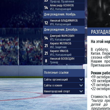
25
Председ. Правления
Александр
КОННОВ
14
#52, Нападающий
Дни рождения. Ноябрь
Николай
ВЛАДИМИРОВ
12
#19, Нападающий
Дни рождения. Декабрь
РАЗГАДА
Дмитрий
МАРКОВИН
14
#15, Нападающий
На этой не
Кирилл
МЕЛЯКОВ
21
#87, Защитник
В субботу
Кирилл
УРАКОВ
21
Китая. Пер
#92, Нападающий
сезона «КР
Николай
ВОЕВОДИН
8
Нашим про
Тренер
Приглашаем
Полезные ссылки
Режим рабо
•19 октября
•20 октября
•21 октября
•22 октября
Стоимость б
*льгота пр
детей до 
предъявит