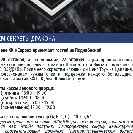
ЕМ СЕКРЕТЫ ДРАКОНА
деле ХК «Саров» принимает гостей из Поднебесной.
,
20 октября
, и понедельник,
22 октября
, ждем представителей
вый соперник пожалует к нам из Пекина, это дебютант нынешнего
С-ОЭРДЖИ». После него скрестим клюшки с «Ценг Тоу» из Цзилиня.
фессионалам нужны очки и поддержка каждого болельщика!
 Вас на матчи ВХЛ - Кубка Шелкового пути.
ты кассы ледового дворца:
 (пятница) 16:00 - 19:00
 (суббота) 12:00 - 18:00
 (воскресенье) 16:00 - 19:00
 (понедельник) 12:00 - 19:00
илетов на любой сектор (А, В, С, D) – 100 руб.*
едусмотрена при покупке БИЛЕТОВ для пенсионеров, студентов и
18 лет. Чтобы получить 50-процентную скидку необходимо
ь соответствующий документ (паспорт/студенческий билет/