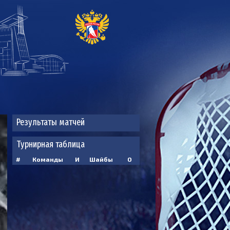
Результаты матчей
Турнирная таблица
#
Команды
И
Шайбы
О