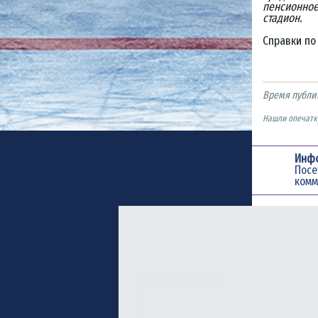
пенсионное
стадион.
Справки по 
Время публи
Нашли опечатку
Инф
Пос
комм