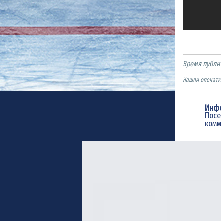
Время публи
Нашли опечатку
Инф
Пос
комм