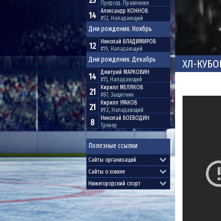
25
Председ. Правления
Александр
КОННОВ
14
#52, Нападающий
Дни рождения. Ноябрь
Николай
ВЛАДИМИРОВ
12
#19, Нападающий
Дни рождения. Декабрь
ХЛ-КУБО
Дмитрий
МАРКОВИН
14
#15, Нападающий
Кирилл
МЕЛЯКОВ
21
#87, Защитник
Кирилл
УРАКОВ
21
#92, Нападающий
Николай
ВОЕВОДИН
8
Тренер
Полезные ссылки