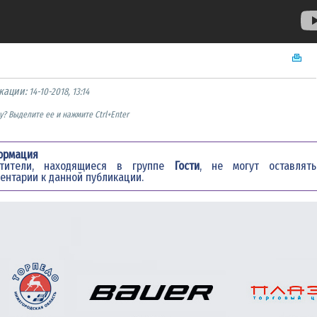
кации:
14-10-2018, 13:14
? Выделите ее и нажмите Ctrl+Enter
ормация
етители, находящиеся в группе
Гости
, не могут оставлять
ентарии к данной публикации.