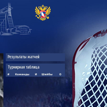
Результаты матчей
Турнирная таблица
#
Команды
И
Шайбы
О