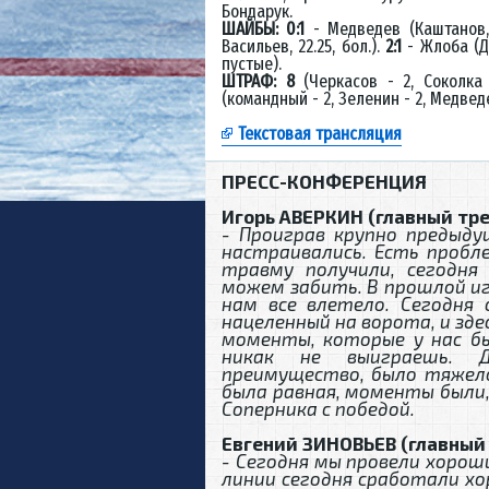
Бондарук.
ШАЙБЫ: 0:1
- Медведев (Каштанов, 
Васильев, 22.25, бол.).
2:1
- Жлоба (Д
пустые).
ШТРАФ: 8
(Черкасов - 2, Соколка
(командный - 2, Зеленин - 2, Медведе
Текстовая трансляция
ПРЕСС-КОНФЕРЕНЦИЯ
Игорь АВЕРКИН (главный тре
- Проиграв крупно предыдущ
настраивались. Есть пробл
травму получили, сегодня
можем забить. В прошлой иг
нам все влетело. Сегодня 
нацеленный на ворота, и зде
моменты, которые у нас был
никак не выиграешь. Д
преимущество, было тяжело
была равная, моменты были, 
Соперника с победой.
Евгений ЗИНОВЬЕВ (главный
- Сегодня мы провели хорош
линии сегодня сработали хо