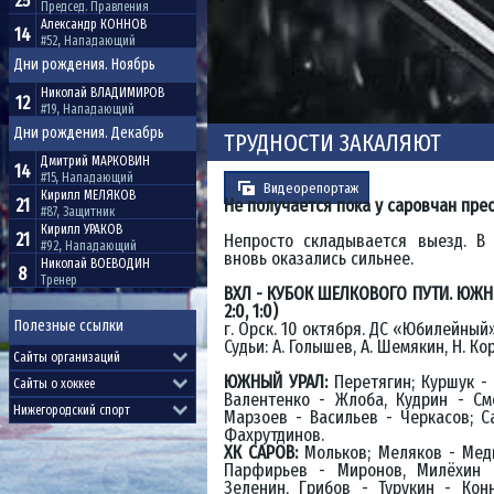
25
Председ. Правления
Александр
КОННОВ
14
#52, Нападающий
Дни рождения. Ноябрь
Николай
ВЛАДИМИРОВ
12
#19, Нападающий
Дни рождения. Декабрь
ТРУДНОСТИ ЗАКАЛЯЮТ
Дмитрий
МАРКОВИН
14
#15, Нападающий
Видеорепортаж
Кирилл
МЕЛЯКОВ
21
Не получается пока у саровчан пре
#87, Защитник
Кирилл
УРАКОВ
21
Непросто складывается выезд. В
#92, Нападающий
вновь оказались сильнее.
Николай
ВОЕВОДИН
8
Тренер
ВХЛ - КУБОК ШЕЛКОВОГО ПУТИ. ЮЖНЫЙ 
2:0, 1:0)
Полезные ссылки
г. Орск. 10 октября. ДС «Юбилейный
Судьи: А. Голышев, А. Шемякин, Н. Ко
ЮЖНЫЙ УРАЛ:
Перетягин; Куршук -
Валентенко - Жлоба, Кудрин - Сме
Марзоев - Васильев - Черкасов; С
Фахрутдинов.
ХК САРОВ:
Мольков; Меляков - Медв
Парфирьев - Миронов, Милёхин 
Зеленин, Грибов - Турукин - Кон