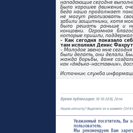
нападающие сегодня выполня
Было хорошее движение, оч
беда наша продолжает пока
не могут реализовать сво
забили защитники, хотя мо
было решать раньше и н
концовки. Огромная благ
которые пришли, поддержали
- Как сегодня показало се
там исполнял Денис Фахру
- Молодое звено мне сегодня
были делать, они делали. Бы
жажда борьбы, даже создал
как «дядька-наставник», до
Источник: служба информац
Время публикации:
10-10-2018, 20:44
Нашли опечатку? Выделите ее и нажмите Ctrl+En
Уважаемый посетитель, Вы з
пользователь.
Мы рекомендуем Вам
зарег