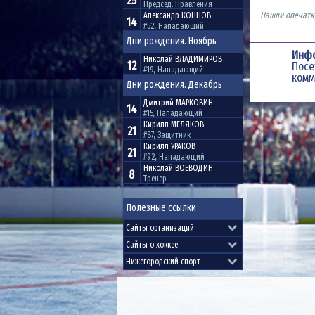
25
Председ. Правления
Нашли опечатку
Александр
КОННОВ
14
#52, Нападающий
Дни рождения. Ноябрь
Инф
Николай
ВЛАДИМИРОВ
12
Пос
#19, Нападающий
комм
Дни рождения. Декабрь
Дмитрий
МАРКОВИН
14
#15, Нападающий
Кирилл
МЕЛЯКОВ
21
#87, Защитник
Кирилл
УРАКОВ
21
#92, Нападающий
Николай
ВОЕВОДИН
8
Тренер
Полезные ссылки