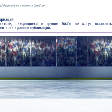
? Выделите ее и нажмите Ctrl+Enter
ормация
етители, находящиеся в группе
Гости
, не могут оставлять
ентарии к данной публикации.