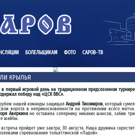
НСЛЯЦИИ
БОЛЕЛЬЩИКАМ
ФОТО
САРОВ-ТВ
АЛИ КРЫЛЬЯ
 в первый игровой день на традиционном предсезонном турнире
 одержал победу над «ЦСК ВВС».
 рубеж нашей команды защищал
Андрей Тихомиров
, который сумел
свои ворота в неприкосновенности на протяжении всего матча.
горя Аверкина
не оставила сопернику никаких шансов, забив три
ые шайбы.
встреча пройдет уже завтра, 30 августа. Наша дружина скрестит
озяевами соревнования тольяттинской «Ладой».