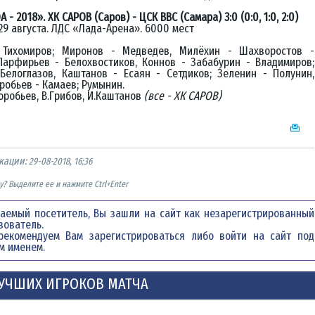
 - 2018». ХК САРОВ (Саров) - ЦСК ВВС (Самара) 3:0 (0:0, 1:0, 2:0)
 29 августа. ЛДС «Лада-Арена». 6000 мест
Тихомиров; Миронов - Медведев, Милёхин - Шахворостов -
Парфирьев - Белохвостиков, Коннов - Забабурин - Владимиров;
Белоглазов, Каштанов - Есаян - Сетдиков; Зеленин - Полунин,
робьев - Камаев; Румынин.
оробьев, В.Грибов, И.Каштанов
(все - ХК САРОВ)
кации:
29-08-2018, 16:36
? Выделите ее и нажмите Ctrl+Enter
аемый посетитель, Вы зашли на сайт как незарегистрированный
зователь.
рекомендуем Вам
зарегистрироваться
либо войти на сайт под
м именем.
УЧШИХ ИГРОКОВ МАТЧА