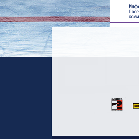
Инф
Пос
комм