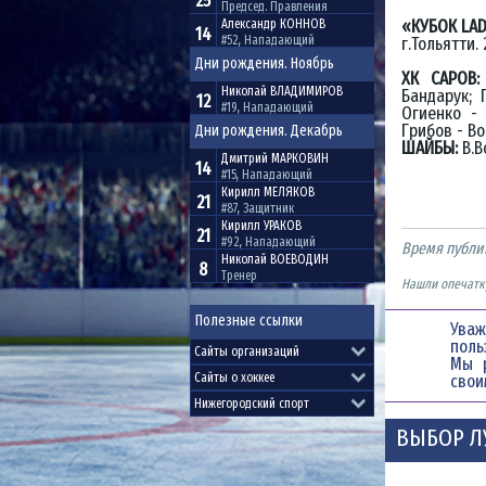
25
Председ. Правления
«КУБОК LADA
Александр
КОННОВ
14
#52, Нападающий
г.Тольятти.
Дни рождения. Ноябрь
ХК САРОВ:
Николай
ВЛАДИМИРОВ
Бандарук; 
12
#19, Нападающий
Огиенко - 
Грибов - Во
Дни рождения. Декабрь
ШАЙБЫ:
В.В
Дмитрий
МАРКОВИН
14
#15, Нападающий
Кирилл
МЕЛЯКОВ
21
#87, Защитник
Кирилл
УРАКОВ
21
#92, Нападающий
Время публи
Николай
ВОЕВОДИН
8
Тренер
Нашли опечатку
Полезные ссылки
Уваж
поль
Мы 
свои
ВЫБОР Л