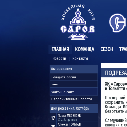
ГЛАВНАЯ
КОМАНДА
СЕЗОН
ТРА
Новости
Контакты
Авторизация
ПОДРЕЗ
ХК «Саров»
в Тольятти
Последний
Непрочитанные новости
сохранить 
Команда
И
Дни рождения. Октябрь
безответн
Павел
МЕДВЕДЕВ
17
Следующий 
#74, Защитник
клюшки с х
Алексей
ГОЛУБЕВ