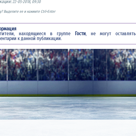
кации:
22-05-2018, 09:30
? Выделите ее и нажмите Ctrl+Enter
ормация
етители, находящиеся в группе
Гости
, не могут оставлять
ентарии к данной публикации.