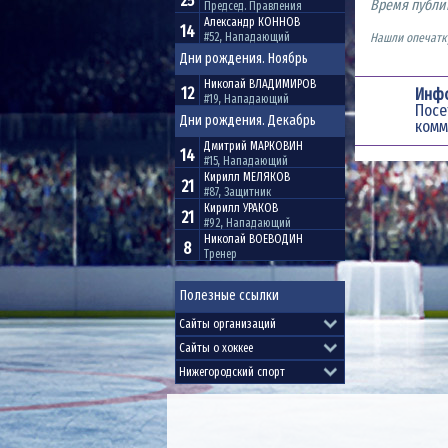
25
Время публи
Председ. Правления
Александр
КОННОВ
14
#52, Нападающий
Нашли опечатку
Дни рождения. Ноябрь
Николай
ВЛАДИМИРОВ
12
Инф
#19, Нападающий
Пос
Дни рождения. Декабрь
комм
Дмитрий
МАРКОВИН
14
#15, Нападающий
Кирилл
МЕЛЯКОВ
21
#87, Защитник
Кирилл
УРАКОВ
21
#92, Нападающий
Николай
ВОЕВОДИН
8
Тренер
Полезные ссылки