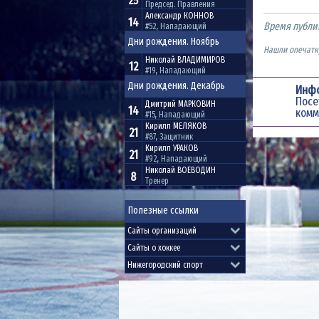
25
Председ. Правления
Александр
КОННОВ
14
Время публи
#52, Нападающий
Дни рождения. Ноябрь
Нашли опечатку
Николай
ВЛАДИМИРОВ
12
#19, Нападающий
Дни рождения. Декабрь
Инф
Пос
Дмитрий
МАРКОВИН
14
комм
#15, Нападающий
Кирилл
МЕЛЯКОВ
21
#87, Защитник
Кирилл
УРАКОВ
21
#92, Нападающий
Николай
ВОЕВОДИН
8
Тренер
Полезные ссылки