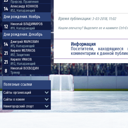
25
Председ. Правления
Александр
КОННОВ
14
#52, Нападающий
Дни рождения. Ноябрь
Время публикации:
3-03-2018, 11:02
Николай
ВЛАДИМИРОВ
12
Нашли опечатку? Выделите ее и нажмите Ctrl+En
#19, Нападающий
Дни рождения. Декабрь
Дмитрий
МАРКОВИН
Информация
14
#15, Нападающий
Посетители, находящиес
Кирилл
МЕЛЯКОВ
21
комментарии к данной публик
#87, Защитник
Кирилл
УРАКОВ
21
#92, Нападающий
Николай
ВОЕВОДИН
8
Тренер
Полезные ссылки